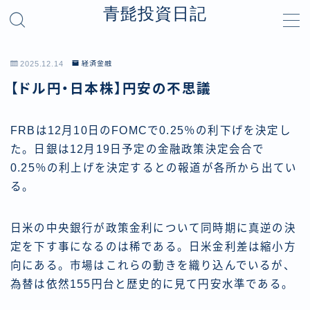
青髭投資日記
MENU
2025.12.14
経済金融
お問い合わせ
プライバシーポリシー
【ドル円・日本株】円安の不思議
フロント
利用規約／特定商取引法に基づく表記
FRBは12月10日のFOMCで0.25％の利下げを決定し
有料記事の決済完了ページ
た。日銀は12月19日予定の金融政策決定会合で
運営者情報
0.25％の利上げを決定するとの報道が各所から出てい
る。
日米の中央銀行が政策金利について同時期に真逆の決
定を下す事になるのは稀である。日米金利差は縮小方
向にある。市場はこれらの動きを織り込んでいるが、
為替は依然155円台と歴史的に見て円安水準である。